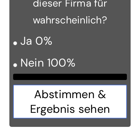
dieser Firma für
wahrscheinlich?
Ja
0%
Nein
100%
Abstimmen &
Ergebnis sehen