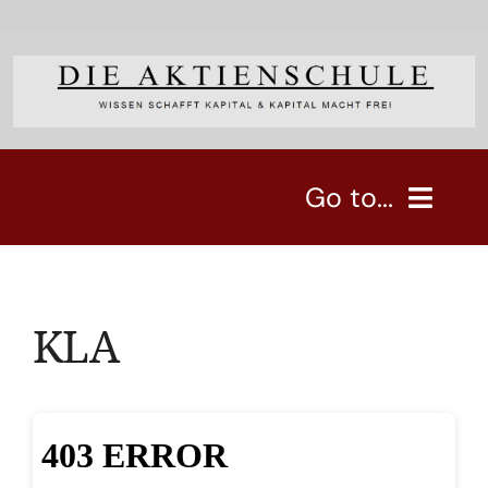
Skip
to
content
Go to...
Aktien
KLA
Aktuell günstige Aktien
Depotbeispiele
Strategie