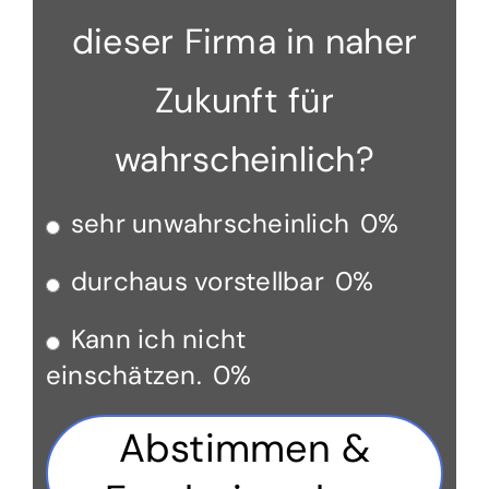
dieser Firma in naher
Zukunft für
wahrscheinlich?
sehr unwahrscheinlich
0%
durchaus vorstellbar
0%
Kann ich nicht
einschätzen.
0%
Abstimmen &