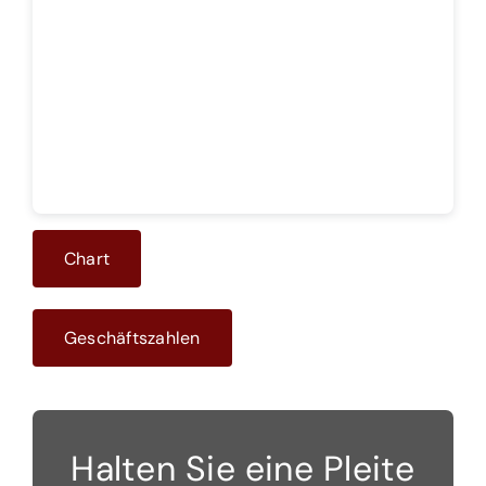
Theoretisches Fundament
Gratis Informationsquellen
Abobereich
Chart
Geschäftszahlen
Halten Sie eine Pleite