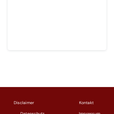
Theoretisches Fundament
Gratis Informationsquellen
Abobereich
Disclaimer
Kontakt
Datenschutz
Impressum