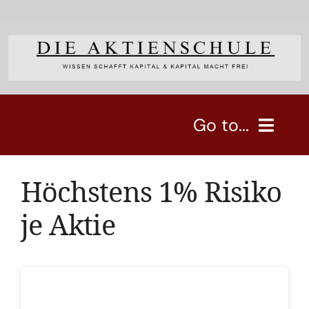
Skip
to
content
Go to...
Aktien
Höchstens 1% Risiko
je Aktie
Aktuell günstige Aktien
Depotbeispiele
Strategie